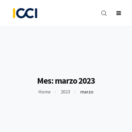
INVESTIGACIONES
BIBLIOTECA
FORMACIÓN
OPINIÓN
CO
Y PROYECTOS
Mes:
marzo 2023
Home
2023
marzo