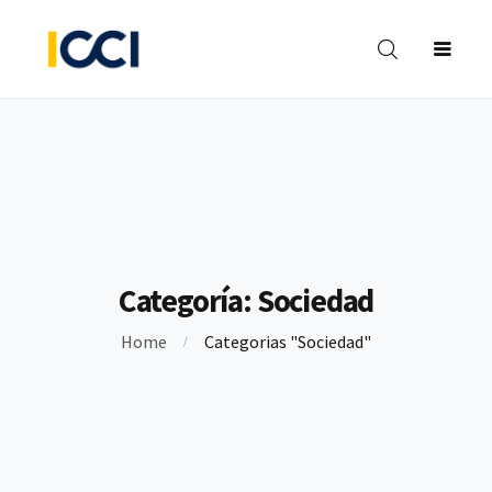
INVESTIGACIONES
BIBLIOTECA
FORMACIÓN
OPINIÓN
CO
Y PROYECTOS
Categoría:
Sociedad
Home
Categorias "Sociedad"