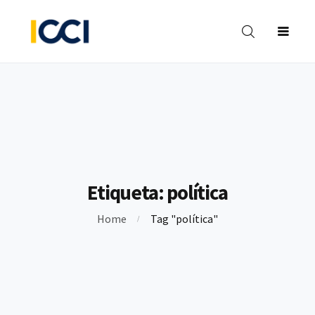
INVESTIGACIONES
BIBLIOTECA
FORMACIÓN
OPINIÓN
CO
Y PROYECTOS
Etiqueta:
política
Home
Tag "política"